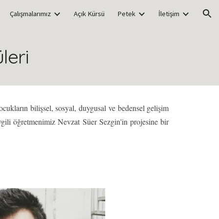
Çalışmalarımız
Açık Kürsü
Petek
İletişim
ion
leri
ukların bilişsel, sosyal, duygusal ve bedensel gelişim
gili öğretmenimiz Nevzat Süer Sezgin'in projesine bir