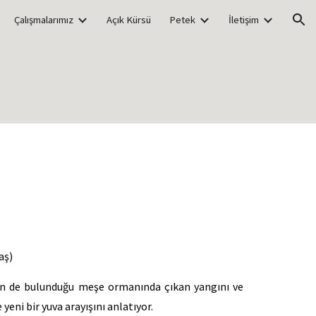
Çalışmalarımız
Açık Kürsü
Petek
İletişim
ion
yaş)
inin de bulunduğu meşe ormanında çıkan yangını ve
yeni bir yuva arayışını anlatıyor.