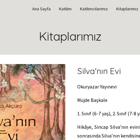
Ana Sayfa
Katılım
Katılımcılarımız
Kitaplarımız
ip to main content
Skip to navigat
Kitaplarımız
Silva'nın Evi
Okuryazar Yayınevi
Müjde Başkale
1. Sınıf (6-7 yaş), 2. Sınıf (7-8 
Hikâye, Sincap Silva’nın ev
sonrasında Silva’nın kendisine 