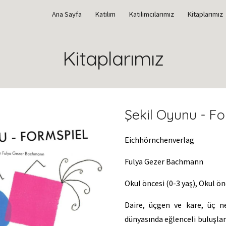
Ana Sayfa
Katılım
Katılımcılarımız
Kitaplarımız
ip to main content
Skip to navigat
Kitaplarımız
Şekil Oyunu - Fo
Eichhörnchenverlag
Fulya Gezer Bachmann
Okul öncesi (0-3 yaş), Okul önc
Daire, üçgen ve kare, üç ne
dünyasında eğlenceli buluşlar 