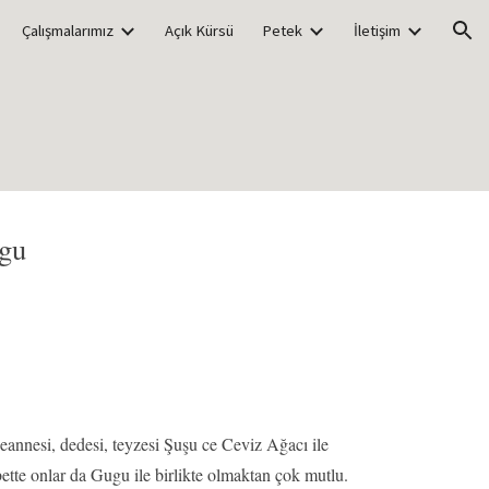
Çalışmalarımız
Açık Kürsü
Petek
İletişim
ion
ugu
annesi, dedesi, teyzesi Şuşu ce Ceviz Ağacı ile
ette onlar da Gugu ile birlikte olmaktan çok mutlu.