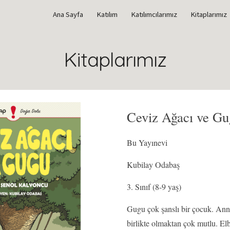
Ana Sayfa
Katılım
Katılımcılarımız
Kitaplarımız
ip to main content
Skip to navigat
Kitaplarımız
Ceviz Ağacı ve G
Bu Yayınevi
Kubilay Odabaş
3. Sınıf (8-9 yaş)
Gugu çok şanslı bir çocuk. Anne
birlikte olmaktan çok mutlu. Elb