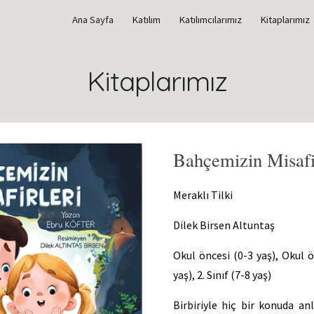
Ana Sayfa
Katılım
Katılımcılarımız
Kitaplarımız
ip to main content
Skip to navigat
Kitaplarımız
Bahçemizin Misafi
Meraklı Tilki
Dilek Birsen Altuntaş
Okul öncesi (0-3 yaş), Okul ön
yaş), 2. Sınıf (7-8 yaş)
Birbiriyle hiç bir konuda a