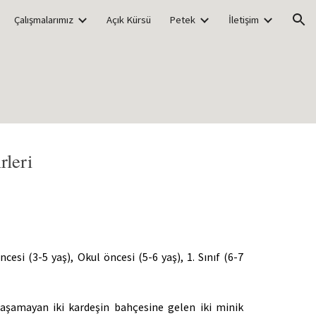
Çalışmalarımız
Açık Kürsü
Petek
İletişim
ion
rleri
cesi (3-5 yaş), Okul öncesi (5-6 yaş), 1. Sınıf (6-7
nlaşamayan iki kardeşin bahçesine gelen iki minik